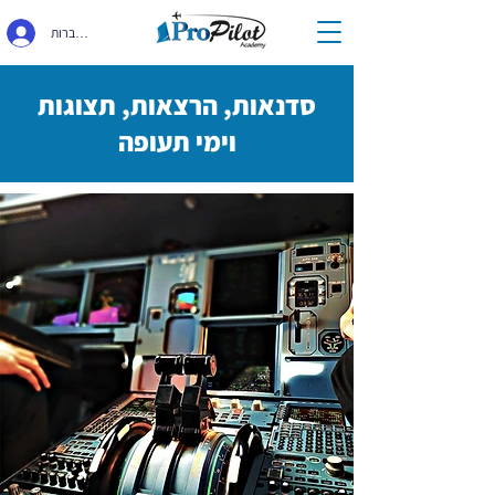
התחברות
סדנאות, הרצאות, תצוגות
וימי תעופה