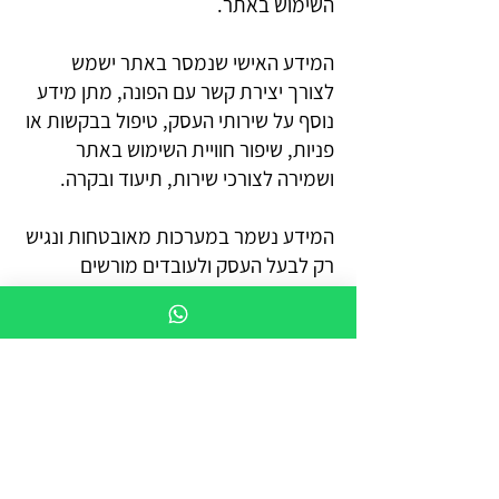
השימוש באתר.
המידע האישי שנמסר באתר ישמש
לצורך יצירת קשר עם הפונה, מתן מידע
נוסף על שירותי העסק, טיפול בבקשות או
פניות, שיפור חוויית השימוש באתר
ושמירה לצורכי שירות, תיעוד ובקרה.
המידע נשמר במערכות מאובטחות ונגיש
רק לבעל העסק ולעובדים מורשים
מטעמו, ככל שישנם.
המידע הנאסף במסגרת השירות ינוהל
בהתאם להוראות חוק הגנת הפרטיות,
התשמ"א–1981 (כולל תיקון 13), ולכל דין
אחר החל בישראל. ככל שהמאגר מחויב
ברישום אצל רשם מאגרי המידע, הוא
ינוהל ויוחזק בהתאם לדרישות החוק.