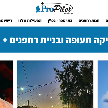
ם
חנות רחפנים
בתי ספר - גפ"ן
הפעילות שלנו
רישיונו
קה תעופה ובניית רחפנים + 