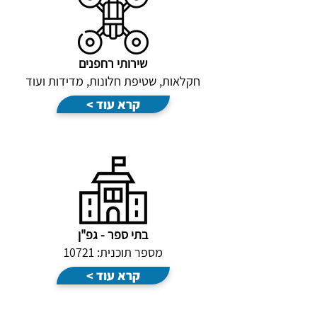
שירותי רחפנים
חקלאות, שטיפת חלונות, מדידות ועוד
< קרא עוד
בתי ספר - גפ"ן
מספר תוכנית: 10721
< קרא עוד