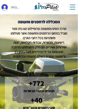
התחברות
המכללה לרחפנים ותעופה
מרכז הטיס והתעופה פרופיילוט הנו בית ספר
מוביל בתחום הרחפנים והתעופה אשר פעילותו
משתרעת בכל רחבי הארץ.
רישיונות, הכשרות, עבודות חקלאיות, חנות
ושירותים אוויריים הם חלק מפעילותנו הרחבה
המבוצעת על ידי מדריכים בעלי ניסיון רב
ורישיונות מגוונים בעולם התעופה והרחפנים.
+772
חניכים ובוגרי הכשרות
+40
סוגי רחפנים וכטב״מים